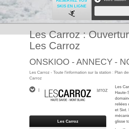
RÉSERVEZ VOS
SKIS EN LIGNE
Les Carroz : Ouvertu
Les Carroz
ONSKIOO - ANNECY - NO
Les Carroz - Toute l'information sur la station : Plan 
Carroz
Les Carr
NOS STATIONS > Les Carroz
Haute-S
domaine
reliées
et Sixt
mécaniq
Les Carroz
glisse t